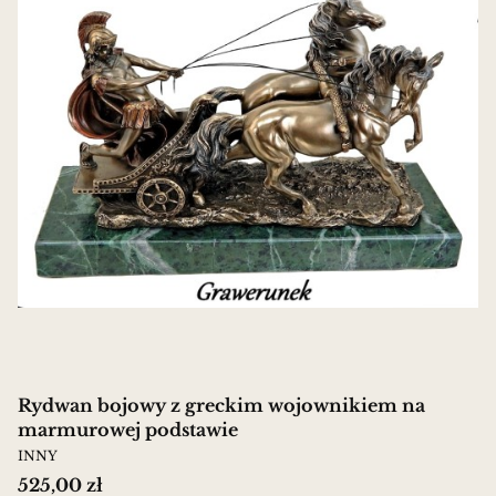
Rydwan bojowy z greckim wojownikiem na
marmurowej podstawie
PRODUCENT
INNY
Cena
525,00 zł