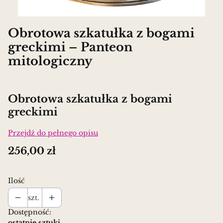
Obrotowa szkatułka z bogami
greckimi – Panteon
mitologiczny
Obrotowa szkatułka z bogami
greckimi
Przejdź do pełnego opisu
Cena
256,00 zł
Ilość
szt.
Dostępność:
ostatnie sztuki