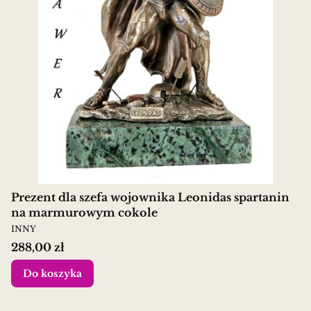
Prezent dla szefa wojownika Leonidas spartanin
na marmurowym cokole
PRODUCENT
INNY
Cena
288,00 zł
Do koszyka