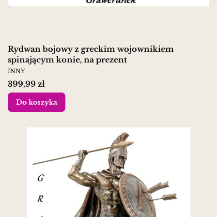
Rydwan bojowy z greckim wojownikiem
spinającym konie, na prezent
PRODUCENT
INNY
Cena
399,99 zł
Do koszyka