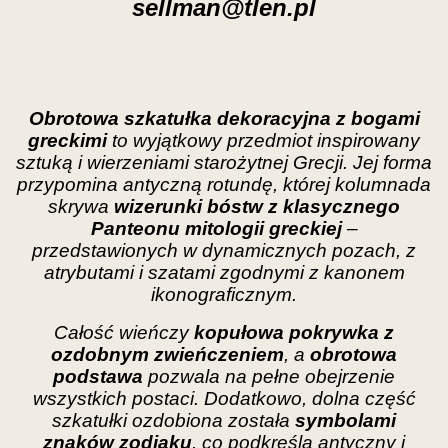
sellman@tlen.pl
Obrotowa szkatułka dekoracyjna z bogami
greckimi
to wyjątkowy przedmiot inspirowany
sztuką i wierzeniami starożytnej Grecji. Jej forma
przypomina antyczną rotundę, której kolumnada
skrywa
wizerunki bóstw z klasycznego
Panteonu mitologii greckiej
–
przedstawionych w dynamicznych pozach, z
atrybutami i szatami zgodnymi z kanonem
ikonograficznym.
Całość wieńczy
kopułowa pokrywka z
ozdobnym zwieńczeniem
, a
obrotowa
podstawa
pozwala na pełne obejrzenie
wszystkich postaci. Dodatkowo, dolna część
szkatułki ozdobiona została
symbolami
znaków zodiaku
, co podkreśla antyczny i