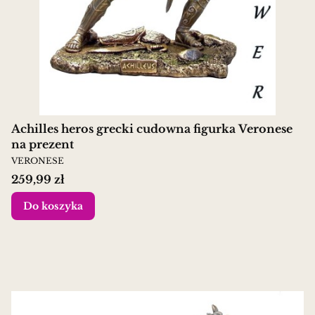
Achilles heros grecki cudowna figurka Veronese
na prezent
PRODUCENT
VERONESE
Cena
259,99 zł
Do koszyka