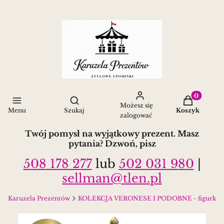
Produkty w 
Otwórz wyszukiwarkę
Możesz się
Menu
Szukaj
Koszyk
zalogować
Twój pomysł na wyjątkowy prezent. Masz
pytania? Dzwoń, pisz
508 178 277
lub
502 031 980
|
sellman@tlen.pl
Karuzela Prezentów
KOLEKCJA VERONESE I PODOBNE - figurki, zegar