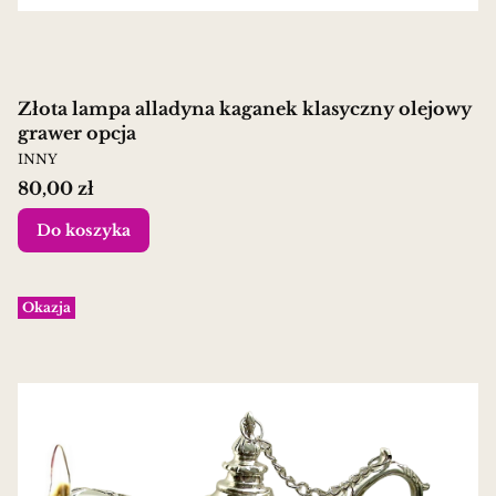
Złota lampa alladyna kaganek klasyczny olejowy
grawer opcja
PRODUCENT
INNY
Cena
80,00 zł
Do koszyka
Okazja