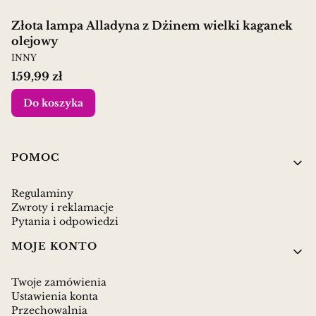
Złota lampa Alladyna z Dżinem wielki kaganek
olejowy
PRODUCENT
INNY
Cena
159,99 zł
Do koszyka
Linki w stopce
POMOC
Regulaminy
Zwroty i reklamacje
Pytania i odpowiedzi
MOJE KONTO
Twoje zamówienia
Ustawienia konta
Przechowalnia