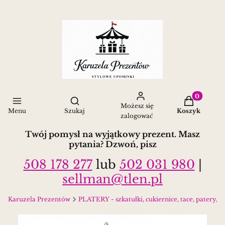
Produkty w 
Otwórz wyszukiwarkę
Możesz się
Menu
Szukaj
Koszyk
zalogować
Twój pomysł na wyjątkowy prezent. Masz
pytania? Dzwoń, pisz
508 178 277
lub
502 031 980
|
sellman@tlen.pl
Karuzela Prezentów
PLATERY - szkatułki, cukiernice, tace, patery, kara