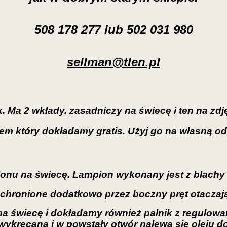
508 178 277 lub 502 031 980
sellman@tlen.pl
Ma 2 wkłady. zasadniczy na świecę i ten na zdjęc
m który dokładamy gratis. Użyj go na własną o
nu na świecę. Lampion wykonany jest z blachy 
a chronione dodatkowo przez boczny pręt otaczaj
 na świecę i dokładamy również palnik z regulowa
wykręcana i w powstały otwór nalewa się oleju d