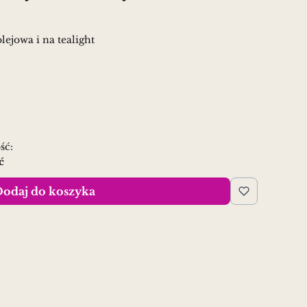
lejowa i na tealight
ść:
ć
odaj do koszyka