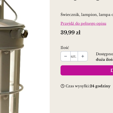
Świecznik, lampion, lampa o
Przejdź do pełnego opisu
Cena
39,99 zł
Ilość
Dostępno
szt.
duża iloś
D
Czas wysyłki:
24 godziny