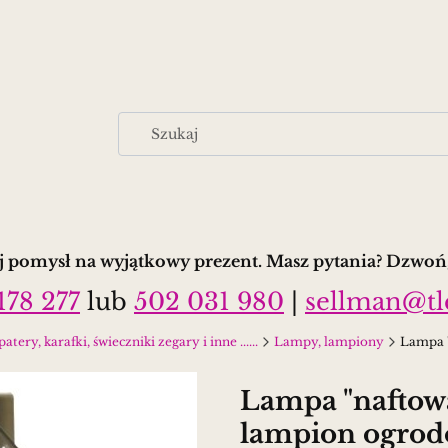
 pomysł na wyjątkowy prezent. Masz pytania? Dzwoń,
178 277
lub
502 031 980
|
sellman@tl
tery, karafki, świeczniki zegary i inne ......
Lampy, lampiony
Lampa "
Lampa "naftowa"
lampion ogro