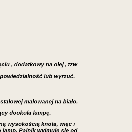
iu , dodatkowy na olej , tzw
dpowiedzialność lub wyrzuć.
stalowej malowanej na biało.
ący dookoła lampę.
ną wysokością knota, więc i
o lamp. Palnik wyjmuje się od