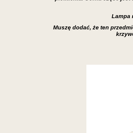
Lampa m
Muszę dodać, że ten przedmio
krzywe