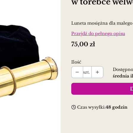
w torebce welw
Luneta mosiężna dla małego 
Przejdź do pełnego opisu
Cena
75,00 zł
Ilość
Dostępno
szt.
średnia i
D
Czas wysyłki:
48 godzin