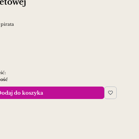
etowej
pirata
ść:
lość
odaj do koszyka