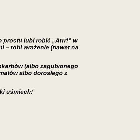
 prostu lubi robić „Arrr!” w
 – robi wrażenie (nawet na
 skarbów (albo zagubionego
limatów albo dorosłego z
ki uśmiech!