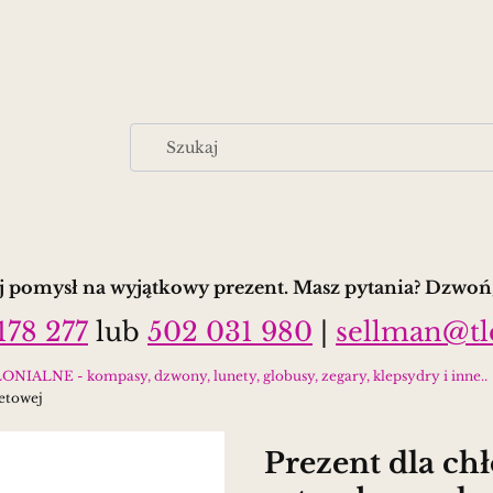
 pomysł na wyjątkowy prezent. Masz pytania? Dzwoń,
178 277
lub
502 031 980
|
sellman@tl
E - kompasy, dzwony, lunety, globusy, zegary, klepsydry i inne..
wetowej
Prezent dla chł