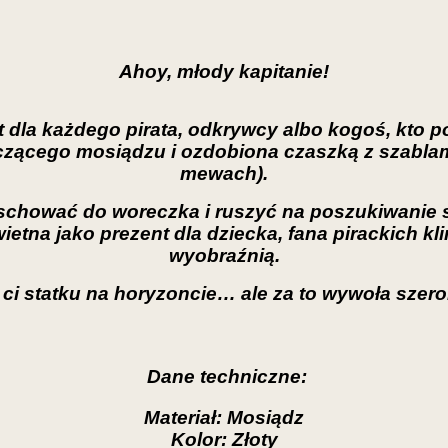
Ahoy, młody kapitanie!
t dla każdego pirata, odkrywcy albo kogoś, kto po
czącego mosiądzu i ozdobiona czaszką z szablami
mewach).
, schować do woreczka i ruszyć na poszukiwanie
Świetna jako prezent dla dziecka, fana pirackich k
wyobraźnią.
 ci statku na horyzoncie… ale za to wywoła szero
Dane techniczne:
Materiał: Mosiądz
Kolor: Złoty