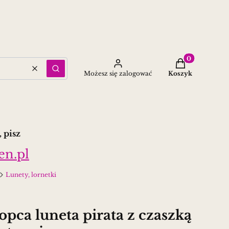
Produkty w ko
Wyczyść
Szukaj
Możesz się zalogować
Koszyk
 pisz
en.pl
Lunety, lornetki
opca luneta pirata z czaszką