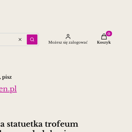
Produkty w ko
Wyczyść
Szukaj
Możesz się zalogować
Koszyk
 pisz
en.pl
za statuetka trofeum