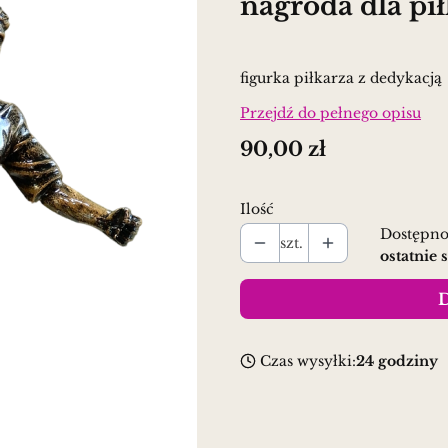
nagroda dla pi
figurka piłkarza z dedykacją
Przejdź do pełnego opisu
Cena
90,00 zł
Ilość
Dostępno
szt.
ostatnie 
D
Czas wysyłki:
24 godziny