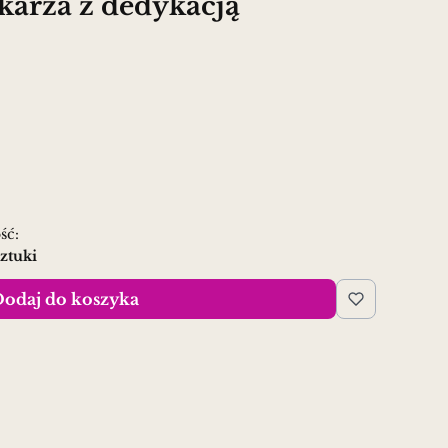
łkarza z dedykacją
ść:
sztuki
odaj do koszyka