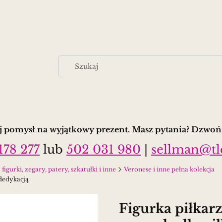
 pomysł na wyjątkowy prezent. Masz pytania? Dzwoń,
178 277
lub
502 031 980
|
sellman@tl
ki, zegary, patery, szkatułki i inne
Veronese i inne pełna kolekcja
 dedykacją
Figurka piłkar