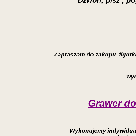
Dzwoń, pisz , po
Zapraszam do zakupu figurki 
wym
Grawer dok
Wykonujemy indywidualn