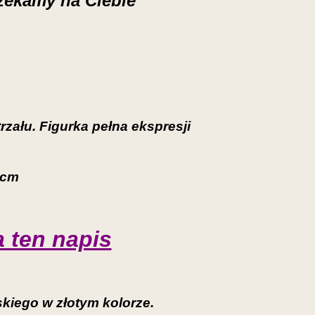
czekamy na Ciebie
zału. Figurka pełna ekspresji
5 cm
a ten napis
kiego w złotym kolorze.