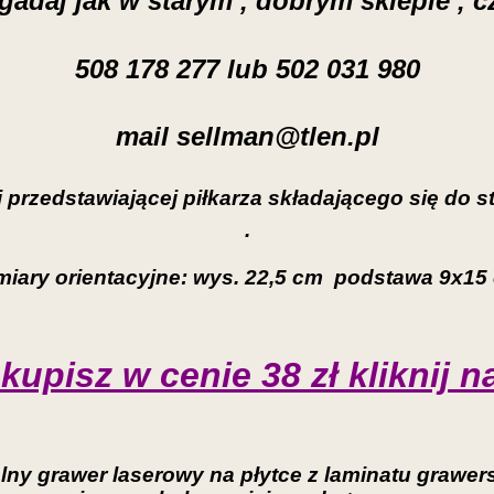
gadaj jak w starym , dobrym sklepie , 
508 178 277 lub 502 031 980
mail sellman@tlen.pl
przedstawiającej piłkarza składającego się do str
.
iary orientacyjne: wys. 22,5 cm podstawa 9x1
upisz w cenie 38 zł kliknij n
y grawer laserowy na płytce z laminatu grawers