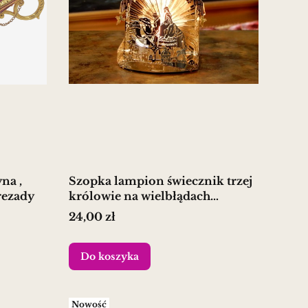
na ,
Szopka lampion świecznik trzej
zeherezady
królowie na wielbłądach
Betlejem
Cena
24,00 zł
Do koszyka
Nowość