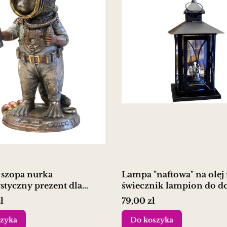
 szopa nurka
Lampa "naftowa" na olej 
tyczny prezent dla
świecznik lampion do d
 kursanta
ogrodu
Cena
ł
79,00 zł
zyka
Do koszyka