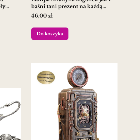
ły
baśni tani prezent na każdą
okazję
Cena
46,00 zł
Do koszyka