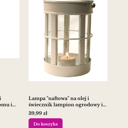
i
Lampa "naftowa" na olej i
omu i
świecznik lampion ogrodowy i
domowy
Cena
39,99 zł
Do koszyka