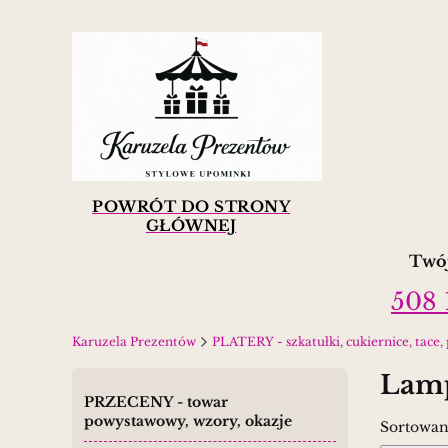
POWRÓT DO STRONY
GŁÓWNEJ
Twój
508 
Karuzela Prezentów
PLATERY - szkatułki, cukiernice, tace, pa
Lamp
PRZECENY - towar
powystawowy, wzory, okazje
Lista
Sortowan