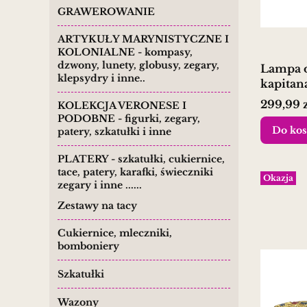
GRAWEROWANIE
ARTYKUŁY MARYNISTYCZNE I
KOLONIALNE - kompasy,
dzwony, lunety, globusy, zegary,
Lampa o
klepsydry i inne..
kapitan
marynis
Cena
299,99 
KOLEKCJA VERONESE I
PODOBNE - figurki, zegary,
Do kos
patery, szkatułki i inne
PLATERY - szkatułki, cukiernice,
tace, patery, karafki, świeczniki
Okazja
zegary i inne ......
Zestawy na tacy
Cukiernice, mleczniki,
bomboniery
Szkatułki
Wazony