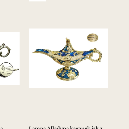
na
Lampa Alladyna kaganek jak z