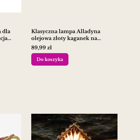
 dla
Klasyczna lampa Alladyna
cja
olejowa złoty kaganek na
prezent
Cena
89,99 zł
Do koszyka