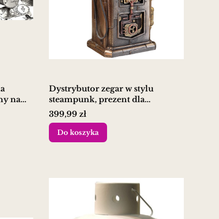
na
Dystrybutor zegar w stylu
ny na
steampunk, prezent dla
pracowników Orlen
Cena
399,99 zł
Do koszyka