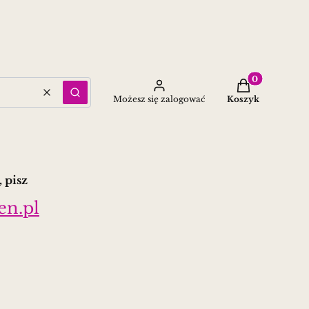
Produkty w ko
Wyczyść
Szukaj
Możesz się zalogować
Koszyk
 pisz
en.pl