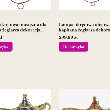
krętowa mosiężna dla
Lampa okrętowa olejowa
a żeglarza dekoracja
kapitana żeglarza dekora
tyczna
marynistyczna
Cena
zł
299,99 zł
zyka
Do koszyka