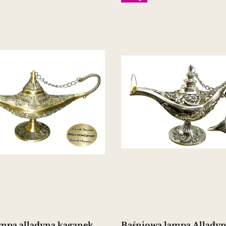
ampa alladyna kaganek
Baśniowa lampa Allady