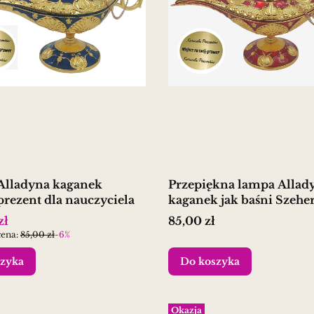
Alladyna kaganek
Przepiękna lampa Allady
prezent dla nauczyciela
kaganek jak baśni S
promocyjna
Cena
zł
85,00 zł
cena:
85,00 zł
-6%
zyka
Do koszyka
Okazja