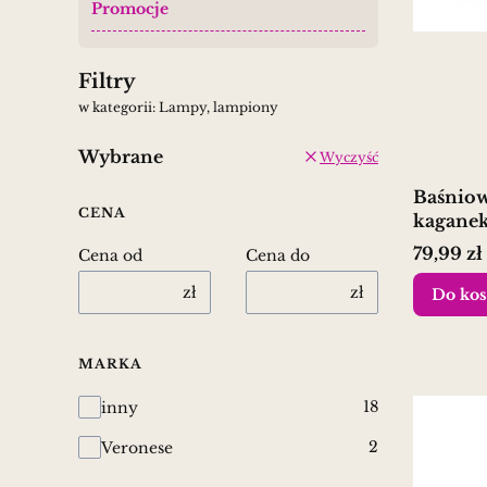
Promocje
Koniec menu
Filtry
w kategorii: Lampy, lampiony
Wybrane
Wyczyść
Baśniow
CENA
kaganek
srebrem
Cena
79,99 zł
Cena od
Cena do
zł
zł
Do kos
MARKA
Marka
18
inny
2
Veronese