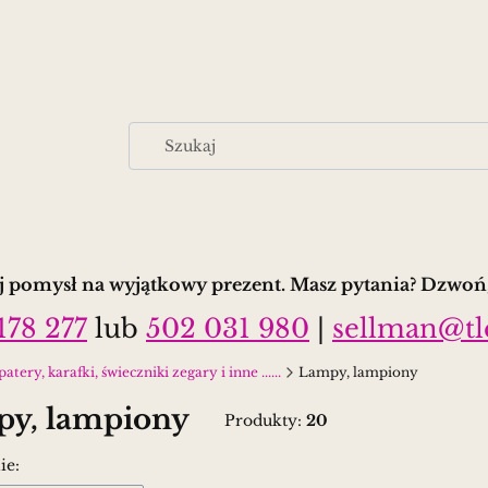
 pomysł na wyjątkowy prezent. Masz pytania? Dzwoń,
178 277
lub
502 031 980
|
sellman@tl
tery, karafki, świeczniki zegary i inne ......
Lampy, lampiony
y, lampiony
Produkty:
20
 produktów
ie: