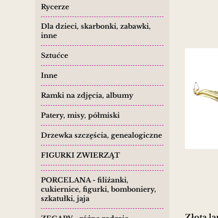
Rycerze
Dla dzieci, skarbonki, zabawki,
inne
Sztućce
Inne
Ramki na zdjęcia, albumy
Patery, misy, półmiski
Drzewka szczęścia, genealogiczne
FIGURKI ZWIERZĄT
PORCELANA - filiżanki,
cukiernice, figurki, bomboniery,
szkatułki, jaja
Złota l