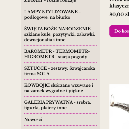
ZEGARY - różne rodzaje
klasycz
LAMPY STYLIZOWANE -
Cena
80,00 z
podłogowe, na biurko
ŚWIĘTA BOŻE NARODZENIE
Do kos
szklane kule, pozytywki, zabawki,
dewocjonalia i inne
BAROMETR - TERMOMETR-
HIGROMETR - stacja pogody
SZTUĆCE - zestawy, Szwajcarska
firma SOLA
KOWBOJKI skórzane wzuwane i
na zamek wygodne i piękne
GALERIA PRYWATNA - srebra,
figurki, platery inne
Nowości