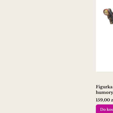
Figurka
humorys
nurka i
Cena
159,00 z
Do kos