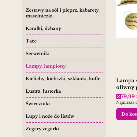
Zestawy na sól i pieprz, kabarety,
maselniczki
Karafki, dzbany
Tace
Serwetniki
Lampy, lampiony
Kielichy, kieliszki, szklanki, kufle
Lampa 
oliwny 
Lustra, lusterka
Cena 
79,99 
Najniższa 
Świeczniki
Do kos
Lupy i noże do listów
Zegary,zegarki