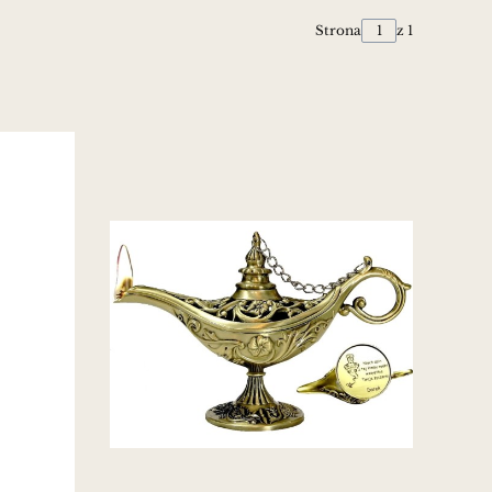
Strona
z 1