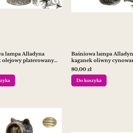
a lampa Alladyna
Baśniowa lampa Allady
 olejowy platerowany
kaganek oliwny cynowa
 grawer
prezent
Cena
80,00 zł
zyka
Do koszyka